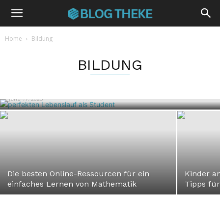
Home
Bildung
BILDUNG
BILDUNG
So kannst du als Student einen
perfekten Lebenslauf erstellen
June 17, 2025
Die besten Online-Ressourcen für ein
Kinder a
einfaches Lernen von Mathematik
Tipps fü