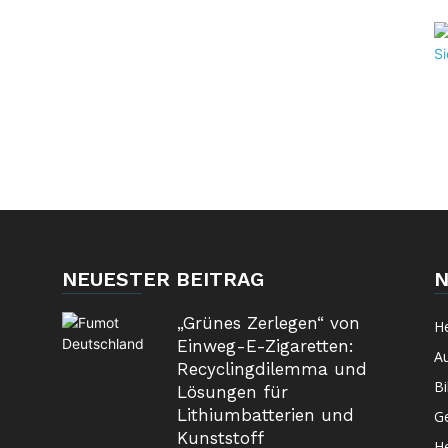
NEUESTER BEITRAG
N
„Grünes Zerlegen“ von
H
Einweg-E-Zigaretten:
A
Recyclingdilemma und
Bi
Lösungen für
Lithiumbatterien und
G
Kunststoff
H