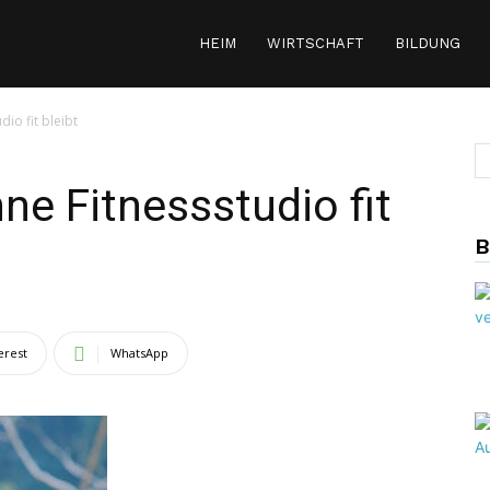
HEIM
WIRTSCHAFT
BILDUNG
io fit bleibt
e Fitnessstudio fit
B
erest
WhatsApp