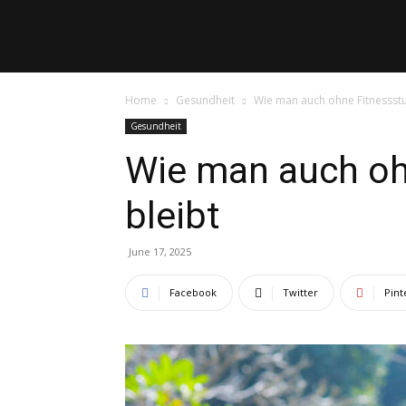
Blogtheke
Home
Gesundheit
Wie man auch ohne Fitnessstud
Gesundheit
Wie man auch ohn
bleibt
June 17, 2025
Facebook
Twitter
Pint