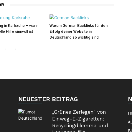
OR
g in Karlsruhe – wann
Warum German Backlinks für den
le Hilfe sinnvoll ist
Erfolg deiner Website in
Deutschland so wichtig sind
NEUESTER BEITRAG
N
„Grünes Zerlegen“ von
H
Einweg-E-Zigaretten:
A
Recyclingdilemma und
Bi