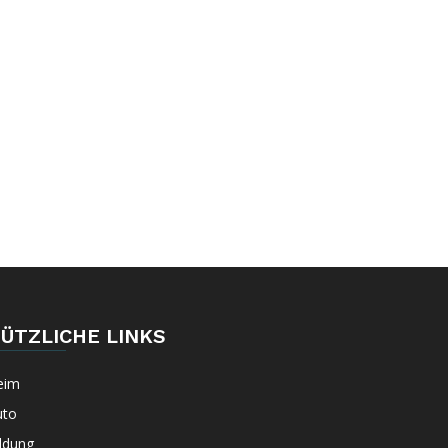
ÜTZLICHE LINKS
eim
uto
ldung