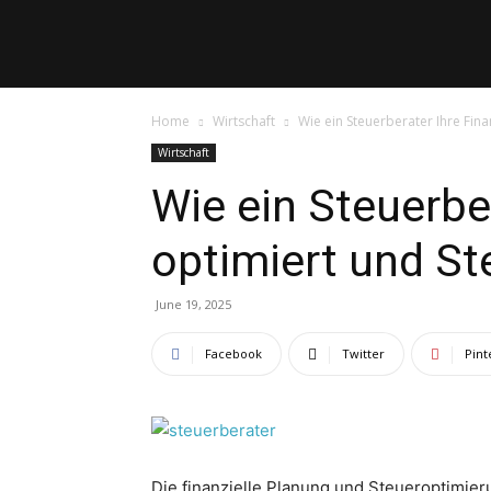
Blogtheke
Home
Wirtschaft
Wie ein Steuerberater Ihre Fin
Wirtschaft
Wie ein Steuerbe
optimiert und St
June 19, 2025
Facebook
Twitter
Pint
Die finanzielle Planung und Steueroptimier