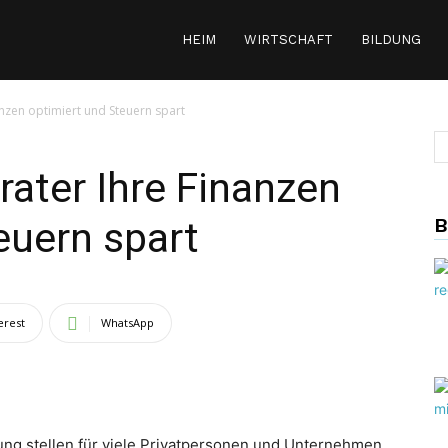
HEIM
WIRTSCHAFT
BILDUNG
anzen optimiert und Steuern spart
rater Ihre Finanzen
B
euern spart
erest
WhatsApp
ung stellen für viele Privatpersonen und Unternehmen